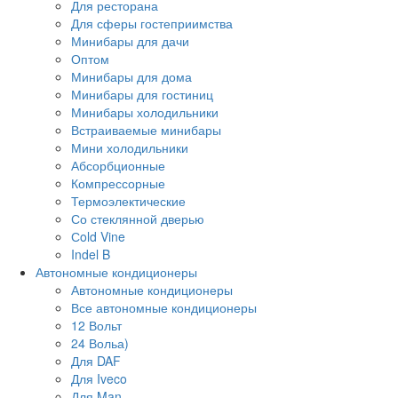
Для ресторана
Для сферы гостеприимства
Минибары для дачи
Оптом
Минибары для дома
Минибары для гостиниц
Минибары холодильники
Встраиваемые минибары
Мини холодильники
Абсорбционные
Компрессорные
Термоэлектические
Со стеклянной дверью
Сold Vine
Indel B
Автономные кондиционеры
Автономные кондиционеры
Все автономные кондиционеры
12 Вольт
24 Вольа)
Для DAF
Для Iveco
Для Man