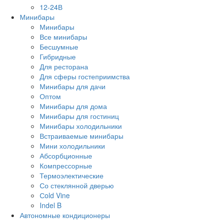
12-24В
Минибары
Минибары
Все минибары
Бесшумные
Гибридные
Для ресторана
Для сферы гостеприимства
Минибары для дачи
Оптом
Минибары для дома
Минибары для гостиниц
Минибары холодильники
Встраиваемые минибары
Мини холодильники
Абсорбционные
Компрессорные
Термоэлектические
Со стеклянной дверью
Сold Vine
Indel B
Автономные кондиционеры