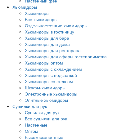
Настенный фен
Хьюмидоры
Хьюмидоры
Все хьюмидоры
Отдельностоящие хьюмидоры
Хьюмидоры в гостиницу
Хьюмидоры для бара
Хьюмидоры для дома
Хьюмидоры для ресторана
Хьюмидоры для сферы гостеприимства
Хьюмидоры оптом
Хьюмидоры с охлаждением
Хьюмидоры с подсветкой
Хьюмидоры со стеклом
Шкафы-хьюмидоры
Электронные хьюмидоры
Элитные хьюмидоры
Сушилки для рук
Сушилки для рук
Все сушилки для рук
Настенные
Оптом
Высокоскоростные