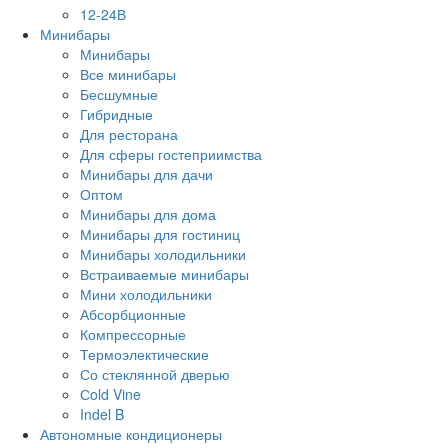
12-24В
Минибары
Минибары
Все минибары
Бесшумные
Гибридные
Для ресторана
Для сферы гостеприимства
Минибары для дачи
Оптом
Минибары для дома
Минибары для гостиниц
Минибары холодильники
Встраиваемые минибары
Мини холодильники
Абсорбционные
Компрессорные
Термоэлектические
Со стеклянной дверью
Сold Vine
Indel B
Автономные кондиционеры