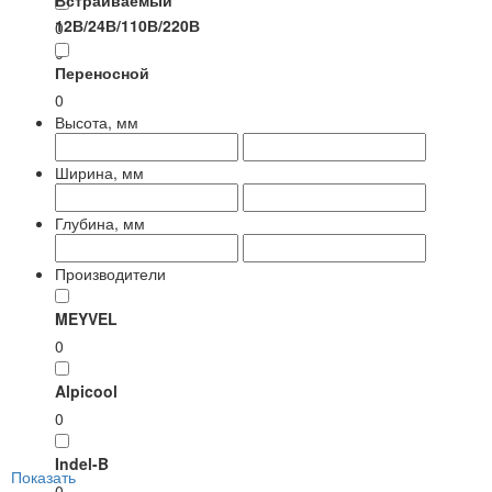
Встраиваемый
12В/24В/110В/220В
0
0
Переносной
0
Высота, мм
Ширина, мм
Глубина, мм
Производители
MEYVEL
0
Alpicool
0
Indel-B
Показать
0