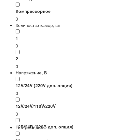
Компрессорное
0
Количество камер, шт
1
0
2
0
Напряжение, В
12V/24V (220V доп. опция)
0
12V/24V/110V/220V
0
12В/24В (220В доп. опция)
Тип установки
0