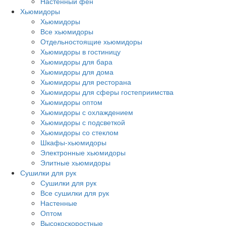
Настенный фен
Хьюмидоры
Хьюмидоры
Все хьюмидоры
Отдельностоящие хьюмидоры
Хьюмидоры в гостиницу
Хьюмидоры для бара
Хьюмидоры для дома
Хьюмидоры для ресторана
Хьюмидоры для сферы гостеприимства
Хьюмидоры оптом
Хьюмидоры с охлаждением
Хьюмидоры с подсветкой
Хьюмидоры со стеклом
Шкафы-хьюмидоры
Электронные хьюмидоры
Элитные хьюмидоры
Сушилки для рук
Сушилки для рук
Все сушилки для рук
Настенные
Оптом
Высокоскоростные