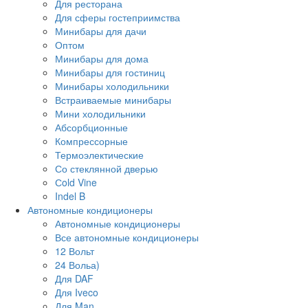
Для ресторана
Для сферы гостеприимства
Минибары для дачи
Оптом
Минибары для дома
Минибары для гостиниц
Минибары холодильники
Встраиваемые минибары
Мини холодильники
Абсорбционные
Компрессорные
Термоэлектические
Со стеклянной дверью
Сold Vine
Indel B
Автономные кондиционеры
Автономные кондиционеры
Все автономные кондиционеры
12 Вольт
24 Вольа)
Для DAF
Для Iveco
Для Man