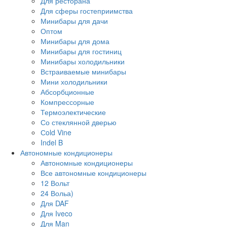
Для ресторана
Для сферы гостеприимства
Минибары для дачи
Оптом
Минибары для дома
Минибары для гостиниц
Минибары холодильники
Встраиваемые минибары
Мини холодильники
Абсорбционные
Компрессорные
Термоэлектические
Со стеклянной дверью
Сold Vine
Indel B
Автономные кондиционеры
Автономные кондиционеры
Все автономные кондиционеры
12 Вольт
24 Вольа)
Для DAF
Для Iveco
Для Man