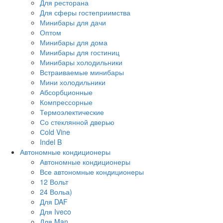
Для ресторана
Для сферы гостеприимства
Минибары для дачи
Оптом
Минибары для дома
Минибары для гостиниц
Минибары холодильники
Встраиваемые минибары
Мини холодильники
Абсорбционные
Компрессорные
Термоэлектические
Со стеклянной дверью
Сold Vine
Indel B
Автономные кондиционеры
Автономные кондиционеры
Все автономные кондиционеры
12 Вольт
24 Вольа)
Для DAF
Для Iveco
Для Man