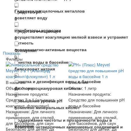
0
Гидроксиды щелочных металлов
Средство pH
осветляет воду
0
0
0
ингибиторы коррозии
Средство очищающее
осуществляет коагуляцию мелкой взвеси и устраняет
0
0
мктность
поверхностно-активные вещества
0
Флокулянт
Показать
0
0
Фильтры
Очистка воды в бассейне
Гипохлорит натрия
0
0
Очистка и дезинфекция воды в бассейне
В наличии
В наличии
Объем:
Дихлоризоциануровая кислота
1 литр
Объем:
1 литр
0
Назначение продукта:
Назначение продукта:
0
Средство 3 в 1 (альгицид,
Средство для повышения pH
Повышение уровня pH
коагулянт, флокулянт)
воды в бассейне
Комплекс минеральных кислот
0
Назначение:
Для личного
Назначение:
Для личного
0
применения, для отелей,
применения, для отелей,
Поддержание чистоты и прозрачности воды в
для бассейнов, для саун
для бассейнов, для саун
бассейне
Комплекс четвертичных аммониевых соединений и
Безопасно для детей:
Да
Безопасно для детей:
Да