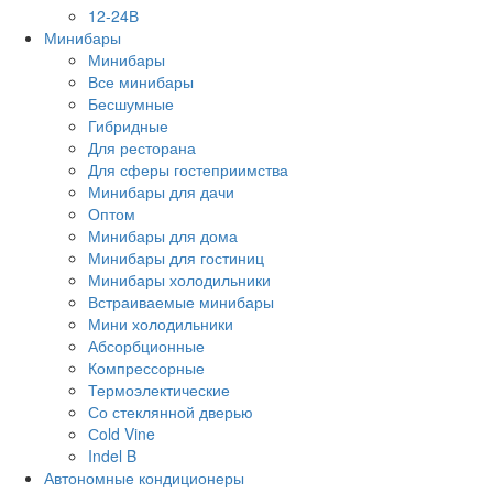
12-24В
Минибары
Минибары
Все минибары
Бесшумные
Гибридные
Для ресторана
Для сферы гостеприимства
Минибары для дачи
Оптом
Минибары для дома
Минибары для гостиниц
Минибары холодильники
Встраиваемые минибары
Мини холодильники
Абсорбционные
Компрессорные
Термоэлектические
Со стеклянной дверью
Сold Vine
Indel B
Автономные кондиционеры