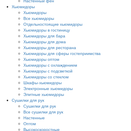
Настенный фен
Хьюмидоры
Хьюмидоры
Все хьюмидоры
Отдельностоящие хьюмидоры
Хьюмидоры в гостиницу
Хьюмидоры для бара
Хьюмидоры для дома
Хьюмидоры для ресторана
Хьюмидоры для сферы гостеприимства
Хьюмидоры оптом
Хьюмидоры с охлаждением
Хьюмидоры с подсветкой
Хьюмидоры со стеклом
Шкафы-хьюмидоры
Электронные хьюмидоры
Элитные хьюмидоры
Сушилки для рук
Сушилки для рук
Все сушилки для рук
Настенные
Оптом
Высокоскоростные