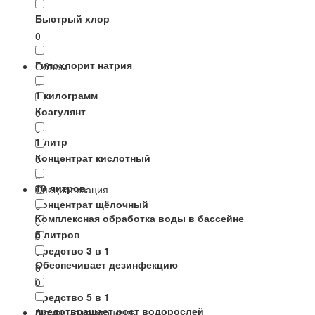
Быстрый хлор
0
Гипохлорит натрия
Объем
0
1 килограмм
Коагулянт
0
0
1 литр
Концентрат кислотный
0
0
10 литров
Специализация
Концентрат щёлочный
0
Комплексная обработка воды в бассейне
0
5 литров
0
Средство 3 в 1
0
Обеспечивает дезинфекцию
0
0
Средство 5 в 1
предотвращает рост водорослей
Активные компоненты
0