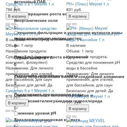
катионный ПАВ
0
Средство 3 в 1 Meyvel 1 л
PH+ (Плюс) Meyvel 1 л
0
786 руб.
831 руб.
предотвращение роста водорослей
В корзину
В корзину
Неорганические соли
0
0
улучшение фильтрации и устранение мутности воды
через коагуляцию мелких частиц
Полиоксихлорид алюминия
В наличии
Объем:
0
1 литр
В наличии
0
Назначение продукта:
Объем:
1 литр
Средство 5 в 1 (альгицид,
Назначение продукта:
Предотвращение роста водорослей
Серная кислота
коагулянт, флокулянт)
Средство для понижения pH
0
0
Назначение:
Для личного
воды в бассейне
применения, для отелей,
Назначение:
Для личного
Устранение неприятного запаха
Смеси неорганических солей и соединений алюминия
для бассейнов, для саун
применения, для отелей,
0
0
Безопасно для детей:
Да
для бассейнов, для саун
Средство 5 в 1 Meyvel 1 л
Безопасно для детей:
Да
Поддержание прозрачности воды
Смесь катионных полиэлектролитов и
876 руб.
PH- (Минус) Meyvel 1 л
полигексаметиленгуанидина гидрохлорида
0
951 руб.
В корзину
0
В корзину
Снижение уровня pH
Трихлоризоциануровая кислота
0
0