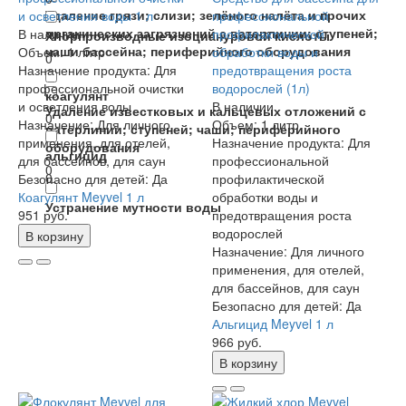
Удаление грязи; слизи; зелёного налёта и прочих
органических загрязнений с ватерлинии; ступеней;
В наличии
Хлорпроизводные изоциануровой кислоты
чаши бассейна; периферийного оборудования
Объем:
1 литр
0
Назначение продукта:
Для
0
профессиональной очистки
коагулянт
и осветления воды
В наличии
Удаление известковых и кальцевых отложений с
0
Назначение:
Для личного
Объем:
1 литр
ватерлинии; ступеней; чаши; периферийного
применения, для отелей,
Назначение продукта:
Для
оборудования
альгицид
для бассейнов, для саун
профессиональной
0
0
Безопасно для детей:
Да
профилактической
Коагулянт Meyvel 1 л
обработки воды и
Устранение мутности воды
951 руб.
предотвращения роста
0
водорослей
В корзину
Назначение:
Для личного
применения, для отелей,
для бассейнов, для саун
Безопасно для детей:
Да
Альгицид Meyvel 1 л
966 руб.
В корзину