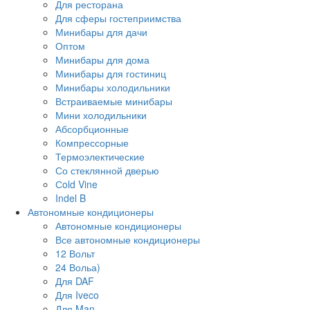
Для ресторана
Для сферы гостеприимства
Минибары для дачи
Оптом
Минибары для дома
Минибары для гостиниц
Минибары холодильники
Встраиваемые минибары
Мини холодильники
Абсорбционные
Компрессорные
Термоэлектические
Со стеклянной дверью
Сold Vine
Indel B
Автономные кондиционеры
Автономные кондиционеры
Все автономные кондиционеры
12 Вольт
24 Вольа)
Для DAF
Для Iveco
Для Man