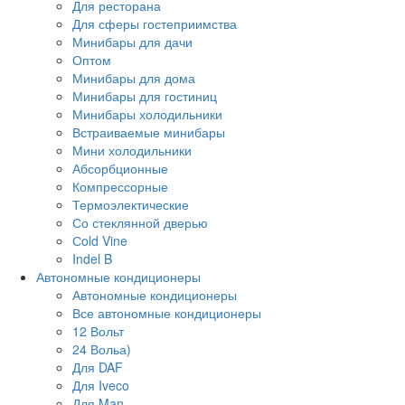
Для ресторана
Для сферы гостеприимства
Минибары для дачи
Оптом
Минибары для дома
Минибары для гостиниц
Минибары холодильники
Встраиваемые минибары
Мини холодильники
Абсорбционные
Компрессорные
Термоэлектические
Со стеклянной дверью
Сold Vine
Indel B
Автономные кондиционеры
Автономные кондиционеры
Все автономные кондиционеры
12 Вольт
24 Вольа)
Для DAF
Для Iveco
Для Man