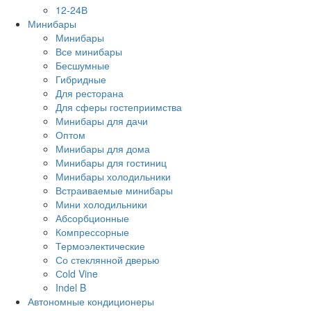
12-24В
Минибары
Минибары
Все минибары
Бесшумные
Гибридные
Для ресторана
Для сферы гостеприимства
Минибары для дачи
Оптом
Минибары для дома
Минибары для гостиниц
Минибары холодильники
Встраиваемые минибары
Мини холодильники
Абсорбционные
Компрессорные
Термоэлектические
Со стеклянной дверью
Сold Vine
Indel B
Автономные кондиционеры