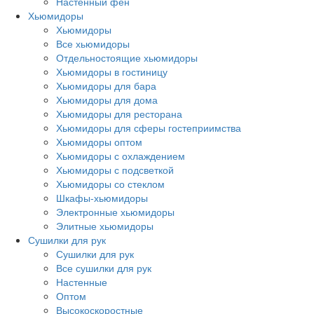
Настенный фен
Хьюмидоры
Хьюмидоры
Все хьюмидоры
Отдельностоящие хьюмидоры
Хьюмидоры в гостиницу
Хьюмидоры для бара
Хьюмидоры для дома
Хьюмидоры для ресторана
Хьюмидоры для сферы гостеприимства
Хьюмидоры оптом
Хьюмидоры с охлаждением
Хьюмидоры с подсветкой
Хьюмидоры со стеклом
Шкафы-хьюмидоры
Электронные хьюмидоры
Элитные хьюмидоры
Сушилки для рук
Сушилки для рук
Все сушилки для рук
Настенные
Оптом
Высокоскоростные