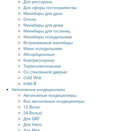
Для ресторана
Для сферы гостеприимства
Минибары для дачи
Оптом
Минибары для дома
Минибары для гостиниц
Минибары холодильники
Встраиваемые минибары
Мини холодильники
Абсорбционные
Компрессорные
Термоэлектические
Со стеклянной дверью
Сold Vine
Indel B
Автономные кондиционеры
Автономные кондиционеры
Все автономные кондиционеры
12 Вольт
24 Вольа)
Для DAF
Для Iveco
Для Man