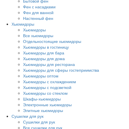
Бытовой фен
Фен с насадками
Фен для ванной
Настенный фен
Хьюмидоры
Хьюмидоры
Все хьюмидоры
Отдельностоящие хьюмидоры
Хьюмидоры в гостиницу
Хьюмидоры для бара
Хьюмидоры для дома
Хьюмидоры для ресторана
Хьюмидоры для сферы гостеприимства
Хьюмидоры оптом
Хьюмидоры с охлаждением
Хьюмидоры с подсветкой
Хьюмидоры со стеклом
Шкафы-хьюмидоры
Электронные хьюмидоры
Элитные хьюмидоры
Сушилки для рук
Сушилки для рук
Все сушилки для рук