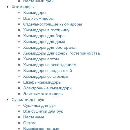
Настенный фен
Хьюмидоры
Хьюмидоры
Все хьюмидоры
Отдельностоящие хьюмидоры
Хьюмидоры в гостиницу
Хьюмидоры для бара
Хьюмидоры для дома
Хьюмидоры для ресторана
Хьюмидоры для сферы гостеприимства
Хьюмидоры оптом
Хьюмидоры с охлаждением
Хьюмидоры с подсветкой
Хьюмидоры со стеклом
Шкафы-хьюмидоры
Электронные хьюмидоры
Элитные хьюмидоры
Сушилки для рук
Сушилки для рук
Все сушилки для рук
Настенные
Оптом
Высокоскоростные