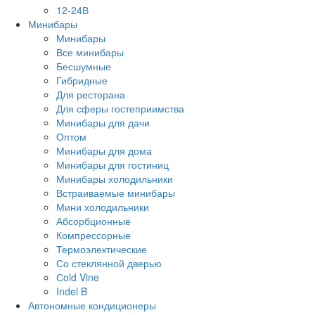
12-24В
Минибары
Минибары
Все минибары
Бесшумные
Гибридные
Для ресторана
Для сферы гостеприимства
Минибары для дачи
Оптом
Минибары для дома
Минибары для гостиниц
Минибары холодильники
Встраиваемые минибары
Мини холодильники
Абсорбционные
Компрессорные
Термоэлектические
Со стеклянной дверью
Сold Vine
Indel B
Автономные кондиционеры