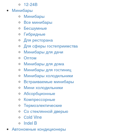
12-24В
Минибары
Минибары
Все минибары
Бесшумные
Гибридные
Для ресторана
Для сферы гостеприимства
Минибары для дачи
Оптом
Минибары для дома
Минибары для гостиниц
Минибары холодильники
Встраиваемые минибары
Мини холодильники
Абсорбционные
Компрессорные
Термоэлектические
Со стеклянной дверью
Сold Vine
Indel B
Автономные кондиционеры