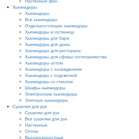
Настенный фен
Хьюмидоры
Хьюмидоры
Все хьюмидоры
Отдельностоящие хьюмидоры
Хьюмидоры в гостиницу
Хьюмидоры для бара
Хьюмидоры для дома
Хьюмидоры для ресторана
Хьюмидоры для сферы гостеприимства
Хьюмидоры оптом
Хьюмидоры с охлаждением
Хьюмидоры с подсветкой
Хьюмидоры со стеклом
Шкафы-хьюмидоры
Электронные хьюмидоры
Элитные хьюмидоры
Сушилки для рук
Сушилки для рук
Все сушилки для рук
Настенные
Оптом
Высокоскоростные