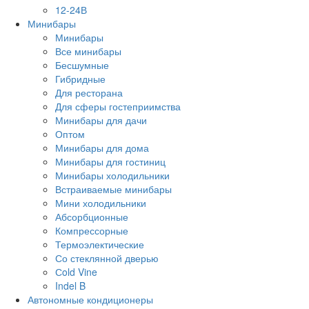
12-24В
Минибары
Минибары
Все минибары
Бесшумные
Гибридные
Для ресторана
Для сферы гостеприимства
Минибары для дачи
Оптом
Минибары для дома
Минибары для гостиниц
Минибары холодильники
Встраиваемые минибары
Мини холодильники
Абсорбционные
Компрессорные
Термоэлектические
Со стеклянной дверью
Сold Vine
Indel B
Автономные кондиционеры