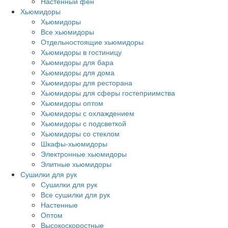
Настенный фен
Хьюмидоры
Хьюмидоры
Все хьюмидоры
Отдельностоящие хьюмидоры
Хьюмидоры в гостиницу
Хьюмидоры для бара
Хьюмидоры для дома
Хьюмидоры для ресторана
Хьюмидоры для сферы гостеприимства
Хьюмидоры оптом
Хьюмидоры с охлаждением
Хьюмидоры с подсветкой
Хьюмидоры со стеклом
Шкафы-хьюмидоры
Электронные хьюмидоры
Элитные хьюмидоры
Сушилки для рук
Сушилки для рук
Все сушилки для рук
Настенные
Оптом
Высокоскоростные