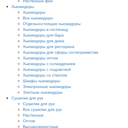
Настенный фен
Хьюмидоры
Хьюмидоры
Все хьюмидоры
Отдельностоящие хьюмидоры
Хьюмидоры в гостиницу
Хьюмидоры для бара
Хьюмидоры для дома
Хьюмидоры для ресторана
Хьюмидоры для сферы гостеприимства
Хьюмидоры оптом
Хьюмидоры с охлаждением
Хьюмидоры с подсветкой
Хьюмидоры со стеклом
Шкафы-хьюмидоры
Электронные хьюмидоры
Элитные хьюмидоры
Сушилки для рук
Сушилки для рук
Все сушилки для рук
Настенные
Оптом
Высокоскоростные