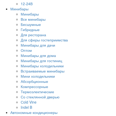
12-24В
Минибары
Минибары
Все минибары
Бесшумные
Гибридные
Для ресторана
Для сферы гостеприимства
Минибары для дачи
Оптом
Минибары для дома
Минибары для гостиниц
Минибары холодильники
Встраиваемые минибары
Мини холодильники
Абсорбционные
Компрессорные
Термоэлектические
Со стеклянной дверью
Сold Vine
Indel B
Автономные кондиционеры