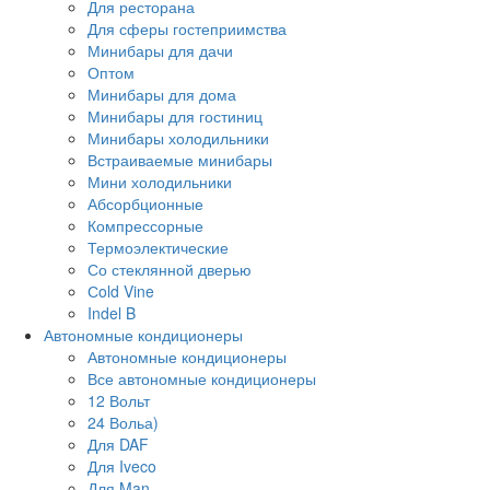
Для ресторана
Для сферы гостеприимства
Минибары для дачи
Оптом
Минибары для дома
Минибары для гостиниц
Минибары холодильники
Встраиваемые минибары
Мини холодильники
Абсорбционные
Компрессорные
Термоэлектические
Со стеклянной дверью
Сold Vine
Indel B
Автономные кондиционеры
Автономные кондиционеры
Все автономные кондиционеры
12 Вольт
24 Вольа)
Для DAF
Для Iveco
Для Man