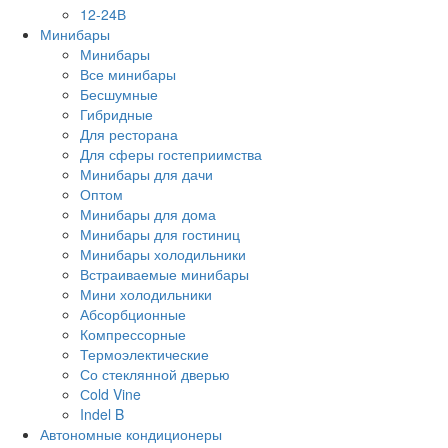
12-24В
Минибары
Минибары
Все минибары
Бесшумные
Гибридные
Для ресторана
Для сферы гостеприимства
Минибары для дачи
Оптом
Минибары для дома
Минибары для гостиниц
Минибары холодильники
Встраиваемые минибары
Мини холодильники
Абсорбционные
Компрессорные
Термоэлектические
Со стеклянной дверью
Сold Vine
Indel B
Автономные кондиционеры