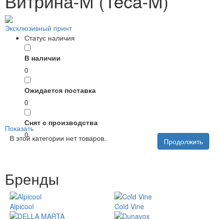
Витрина-М (Teca-M)
Эксклюзивный принт
Статус наличия
В наличии
0
Ожидается поставка
0
Снят с производства
Показать
0
В этой категории нет товаров.
Продолжить
Бренды
Alpicool
Cold Vine