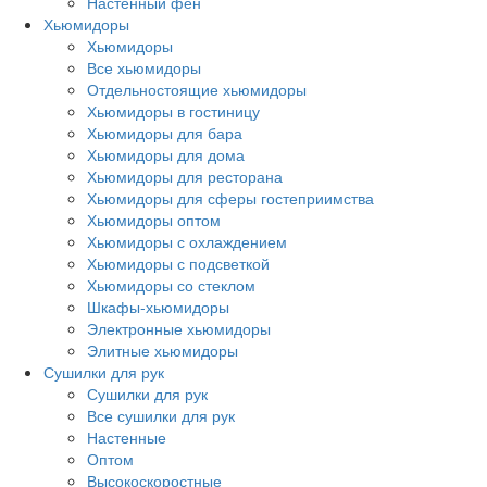
Настенный фен
Хьюмидоры
Хьюмидоры
Все хьюмидоры
Отдельностоящие хьюмидоры
Хьюмидоры в гостиницу
Хьюмидоры для бара
Хьюмидоры для дома
Хьюмидоры для ресторана
Хьюмидоры для сферы гостеприимства
Хьюмидоры оптом
Хьюмидоры с охлаждением
Хьюмидоры с подсветкой
Хьюмидоры со стеклом
Шкафы-хьюмидоры
Электронные хьюмидоры
Элитные хьюмидоры
Сушилки для рук
Сушилки для рук
Все сушилки для рук
Настенные
Оптом
Высокоскоростные