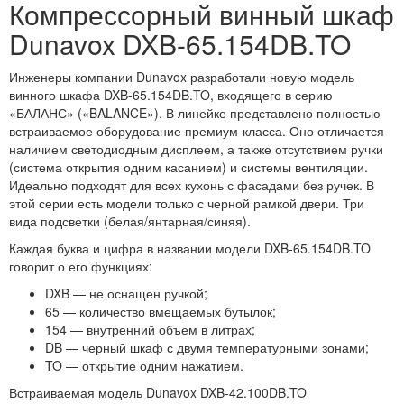
Компрессорный винный шкаф
Dunavox DXB-65.154DB.TO
Инженеры компании Dunavox разработали новую модель
винного шкафа DXB-65.154DB.TO, входящего в серию
«БАЛАНС» («BALANCE»). В линейке представлено полностью
встраиваемое оборудование премиум-класса. Оно отличается
наличием светодиодным дисплеем, а также отсутствием ручки
(система открытия одним касанием) и системы вентиляции.
Идеально подходят для всех кухонь с фасадами без ручек. В
этой серии есть модели только с черной рамкой двери. Три
вида подсветки (белая/янтарная/синяя).
Каждая буква и цифра в названии модели DXB-65.154DB.TO
говорит о его функциях:
DXB — не оснащен ручкой;
65 — количество вмещаемых бутылок;
154 — внутренний объем в литрах;
DB — черный шкаф с двумя температурными зонами;
TO — открытие одним нажатием.
Встраиваемая модель Dunavox DXB-42.100DB.TO