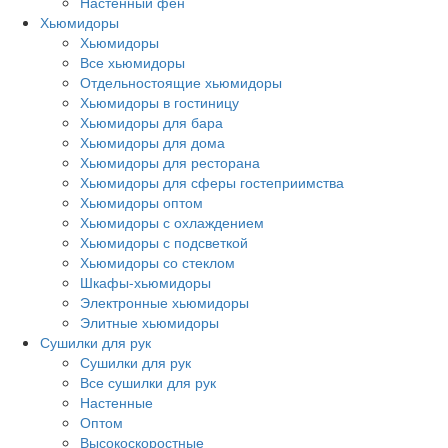
Настенный фен
Хьюмидоры
Хьюмидоры
Все хьюмидоры
Отдельностоящие хьюмидоры
Хьюмидоры в гостиницу
Хьюмидоры для бара
Хьюмидоры для дома
Хьюмидоры для ресторана
Хьюмидоры для сферы гостеприимства
Хьюмидоры оптом
Хьюмидоры с охлаждением
Хьюмидоры с подсветкой
Хьюмидоры со стеклом
Шкафы-хьюмидоры
Электронные хьюмидоры
Элитные хьюмидоры
Сушилки для рук
Сушилки для рук
Все сушилки для рук
Настенные
Оптом
Высокоскоростные