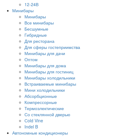
12-24В
Минибары
Минибары
Все минибары
Бесшумные
Гибридные
Для ресторана
Для сферы гостеприимства
Минибары для дачи
Оптом
Минибары для дома
Минибары для гостиниц
Минибары холодильники
Встраиваемые минибары
Мини холодильники
Абсорбционные
Компрессорные
Термоэлектические
Со стеклянной дверью
Сold Vine
Indel B
Автономные кондиционеры