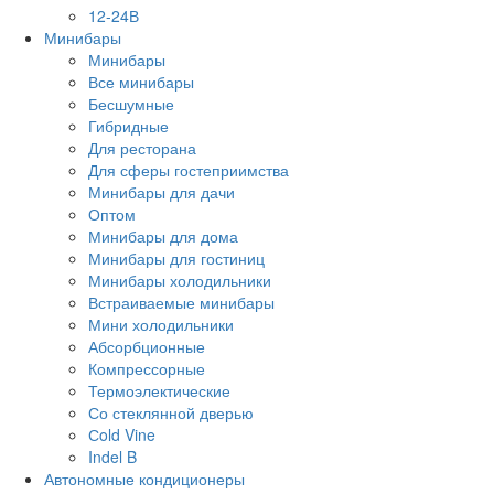
12-24В
Минибары
Минибары
Все минибары
Бесшумные
Гибридные
Для ресторана
Для сферы гостеприимства
Минибары для дачи
Оптом
Минибары для дома
Минибары для гостиниц
Минибары холодильники
Встраиваемые минибары
Мини холодильники
Абсорбционные
Компрессорные
Термоэлектические
Со стеклянной дверью
Сold Vine
Indel B
Автономные кондиционеры