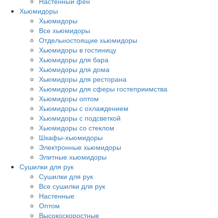
Настенный фен
Хьюмидоры
Хьюмидоры
Все хьюмидоры
Отдельностоящие хьюмидоры
Хьюмидоры в гостиницу
Хьюмидоры для бара
Хьюмидоры для дома
Хьюмидоры для ресторана
Хьюмидоры для сферы гостеприимства
Хьюмидоры оптом
Хьюмидоры с охлаждением
Хьюмидоры с подсветкой
Хьюмидоры со стеклом
Шкафы-хьюмидоры
Электронные хьюмидоры
Элитные хьюмидоры
Сушилки для рук
Сушилки для рук
Все сушилки для рук
Настенные
Оптом
Высокоскоростные