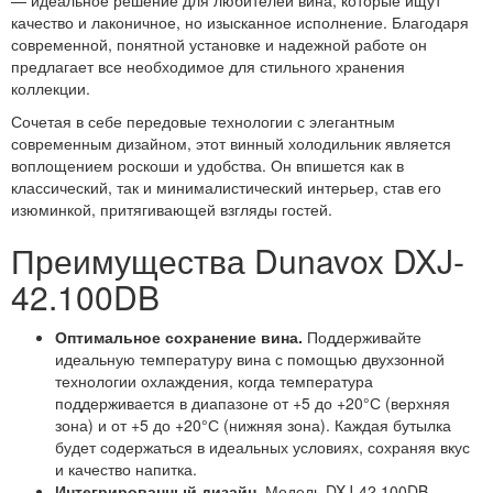
— идеальное решение для любителей вина, которые ищут
качество и лаконичное, но изысканное исполнение. Благодаря
современной, понятной установке и надежной работе он
предлагает все необходимое для стильного хранения
коллекции.
Сочетая в себе передовые технологии с элегантным
современным дизайном, этот винный холодильник является
воплощением роскоши и удобства. Он впишется как в
классический, так и минималистический интерьер, став его
изюминкой, притягивающей взгляды гостей.
Преимущества Dunavox DXJ-
42.100DB
Оптимальное сохранение вина.
Поддерживайте
идеальную температуру вина с помощью двухзонной
технологии охлаждения, когда температура
поддерживается в диапазоне от +5 до +20°С (верхняя
зона) и от +5 до +20°С (нижняя зона). Каждая бутылка
будет содержаться в идеальных условиях, сохраняя вкус
и качество напитка.
Интегрированный дизайн.
Модель DXJ-42.100DB