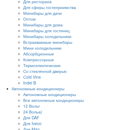
Для ресторана
Для сферы гостеприимства
Минибары для дачи
Оптом
Минибары для дома
Минибары для гостиниц
Минибары холодильники
Встраиваемые минибары
Мини холодильники
Абсорбционные
Компрессорные
Термоэлектические
Со стеклянной дверью
Сold Vine
Indel B
Автономные кондиционеры
Автономные кондиционеры
Все автономные кондиционеры
12 Вольт
24 Вольа)
Для DAF
Для Iveco
Для Man