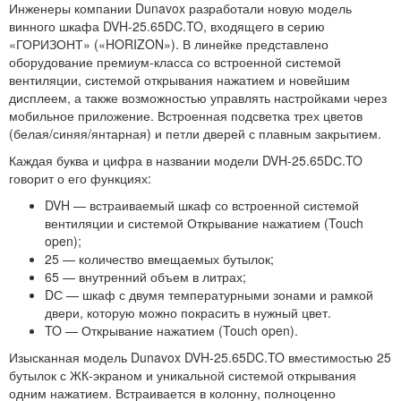
Инженеры компании Dunavox разработали новую модель
винного шкафа DVH-25.65DC.TO, входящего в серию
«ГОРИЗОНТ» («HORIZON»). В линейке представлено
оборудование премиум-класса со встроенной системой
вентиляции, системой открывания нажатием и новейшим
дисплеем, а также возможностью управлять настройками через
мобильное приложение. Встроенная подсветка трех цветов
(белая/синяя/янтарная) и петли дверей с плавным закрытием.
Каждая буква и цифра в названии модели DVH-25.65DС.TO
говорит о его функциях:
DVH — встраиваемый шкаф со встроенной системой
вентиляции и системой Открывание нажатием (Touch
open);
25 — количество вмещаемых бутылок;
65 — внутренний объем в литрах;
DС — шкаф с двумя температурными зонами и рамкой
двери, которую можно покрасить в нужный цвет.
TO — Открывание нажатием (Touch open).
Изысканная модель Dunavox DVH-25.65DC.TO вместимостью 25
бутылок с ЖК-экраном и уникальной системой открывания
одним нажатием. Встраивается в колонну, полноценно