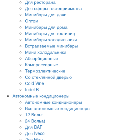
Для ресторана
Для сферы гостеприимства
Минибары для дачи
Оптом
Минибары для дома
Минибары для гостиниц
Минибары холодильники
Встраиваемые минибары
Мини холодильники
Абсорбционные
Компрессорные
Термоэлектические
Со стеклянной дверью
Сold Vine
Indel B
Автономные кондиционеры
Автономные кондиционеры
Все автономные кондиционеры
12 Вольт
24 Вольа)
Для DAF
Для Iveco
Для Man