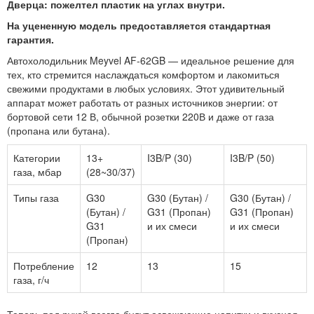
Дверца: пожелтел пластик на углах внутри.
На уцененную модель предоставляется стандартная
гарантия.
Автохолодильник Meyvel AF-62GB — идеальное решение для
тех, кто стремится наслаждаться комфортом и лакомиться
свежими продуктами в любых условиях. Этот удивительный
аппарат может работать от разных источников энергии: от
бортовой сети 12 В, обычной розетки 220В и даже от газа
(пропана или бутана).
Категории
13+
I3B/P (30)
I3B/P (50)
газа, мбар
(28~30/37)
Типы газа
G30
G30 (Бутан) /
G30 (Бутан) /
(Бутан) /
G31 (Пропан)
G31 (Пропан)
G31
и их смеси
и их смеси
(Пропан)
Потребление
12
13
15
газа, г/ч
Теперь под рукой всегда будут освежающие напитки и вкусная