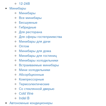
12-24В
Минибары
Минибары
Все минибары
Бесшумные
Гибридные
Для ресторана
Для сферы гостеприимства
Минибары для дачи
Оптом
Минибары для дома
Минибары для гостиниц
Минибары холодильники
Встраиваемые минибары
Мини холодильники
Абсорбционные
Компрессорные
Термоэлектические
Со стеклянной дверью
Сold Vine
Indel B
Автономные кондиционеры