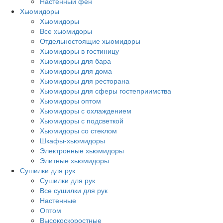
Настенный фен
Хьюмидоры
Хьюмидоры
Все хьюмидоры
Отдельностоящие хьюмидоры
Хьюмидоры в гостиницу
Хьюмидоры для бара
Хьюмидоры для дома
Хьюмидоры для ресторана
Хьюмидоры для сферы гостеприимства
Хьюмидоры оптом
Хьюмидоры с охлаждением
Хьюмидоры с подсветкой
Хьюмидоры со стеклом
Шкафы-хьюмидоры
Электронные хьюмидоры
Элитные хьюмидоры
Сушилки для рук
Сушилки для рук
Все сушилки для рук
Настенные
Оптом
Высокоскоростные