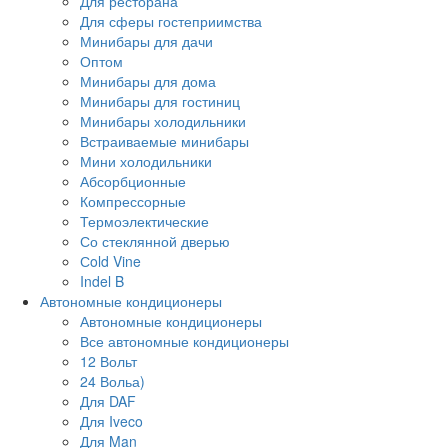
Для ресторана
Для сферы гостеприимства
Минибары для дачи
Оптом
Минибары для дома
Минибары для гостиниц
Минибары холодильники
Встраиваемые минибары
Мини холодильники
Абсорбционные
Компрессорные
Термоэлектические
Со стеклянной дверью
Сold Vine
Indel B
Автономные кондиционеры
Автономные кондиционеры
Все автономные кондиционеры
12 Вольт
24 Вольа)
Для DAF
Для Iveco
Для Man