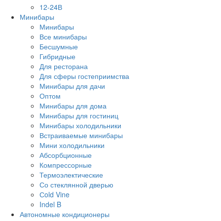
12-24В
Минибары
Минибары
Все минибары
Бесшумные
Гибридные
Для ресторана
Для сферы гостеприимства
Минибары для дачи
Оптом
Минибары для дома
Минибары для гостиниц
Минибары холодильники
Встраиваемые минибары
Мини холодильники
Абсорбционные
Компрессорные
Термоэлектические
Со стеклянной дверью
Сold Vine
Indel B
Автономные кондиционеры