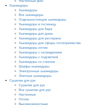
Настенный фен
Хьюмидоры
Хьюмидоры
Все хьюмидоры
Отдельностоящие хьюмидоры
Хьюмидоры в гостиницу
Хьюмидоры для бара
Хьюмидоры для дома
Хьюмидоры для ресторана
Хьюмидоры для сферы гостеприимства
Хьюмидоры оптом
Хьюмидоры с охлаждением
Хьюмидоры с подсветкой
Хьюмидоры со стеклом
Шкафы-хьюмидоры
Электронные хьюмидоры
Элитные хьюмидоры
Сушилки для рук
Сушилки для рук
Все сушилки для рук
Настенные
Оптом
Высокоскоростные