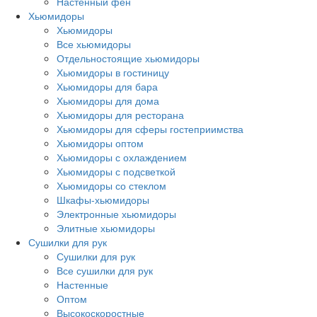
Настенный фен
Хьюмидоры
Хьюмидоры
Все хьюмидоры
Отдельностоящие хьюмидоры
Хьюмидоры в гостиницу
Хьюмидоры для бара
Хьюмидоры для дома
Хьюмидоры для ресторана
Хьюмидоры для сферы гостеприимства
Хьюмидоры оптом
Хьюмидоры с охлаждением
Хьюмидоры с подсветкой
Хьюмидоры со стеклом
Шкафы-хьюмидоры
Электронные хьюмидоры
Элитные хьюмидоры
Сушилки для рук
Сушилки для рук
Все сушилки для рук
Настенные
Оптом
Высокоскоростные