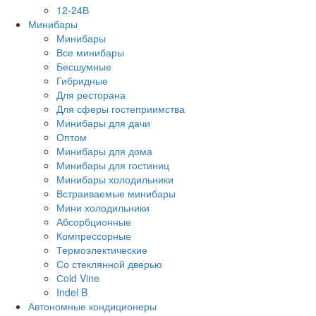
12-24В
Минибары
Минибары
Все минибары
Бесшумные
Гибридные
Для ресторана
Для сферы гостеприимства
Минибары для дачи
Оптом
Минибары для дома
Минибары для гостиниц
Минибары холодильники
Встраиваемые минибары
Мини холодильники
Абсорбционные
Компрессорные
Термоэлектические
Со стеклянной дверью
Сold Vine
Indel B
Автономные кондиционеры