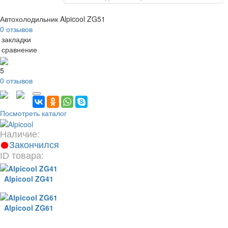
Автохолодильник Alpicool ZG51
0 отзывов
 закладки
 сравнение
5
0 отзывов
Посмотреть каталог
Наличие:
Закончился
ID товара:
Alpicool ZG41
Alpicool ZG61