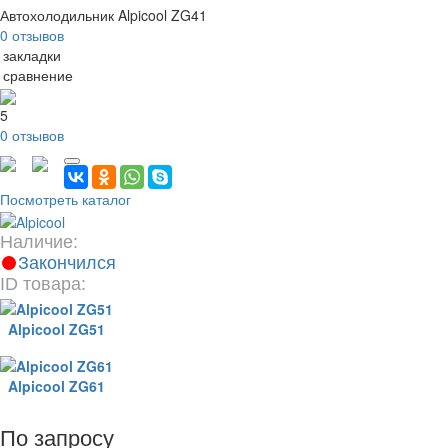
Автохолодильник Alpicool ZG41
0 отзывов
 закладки
 сравнение
5
0 отзывов
Посмотреть каталог
Наличие:
Закончился
ID товара:
Alpicool ZG51
Alpicool ZG61
По запросу