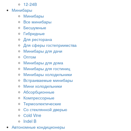
12-24В
Минибары
Минибары
Все минибары
Бесшумные
Гибридные
Для ресторана
Для сферы гостеприимства
Минибары для дачи
Оптом
Минибары для дома
Минибары для гостиниц
Минибары холодильники
Встраиваемые минибары
Мини холодильники
Абсорбционные
Компрессорные
Термоэлектические
Со стеклянной дверью
Сold Vine
Indel B
Автономные кондиционеры