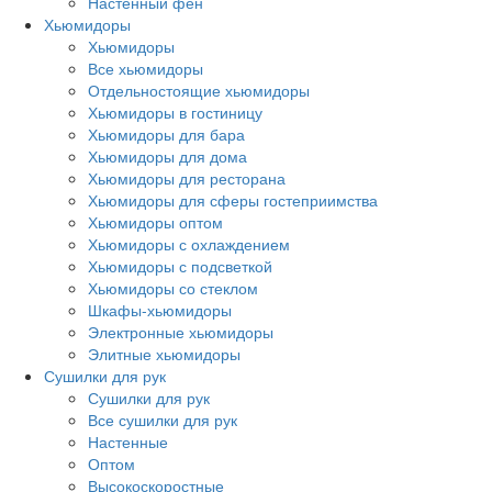
Настенный фен
Хьюмидоры
Хьюмидоры
Все хьюмидоры
Отдельностоящие хьюмидоры
Хьюмидоры в гостиницу
Хьюмидоры для бара
Хьюмидоры для дома
Хьюмидоры для ресторана
Хьюмидоры для сферы гостеприимства
Хьюмидоры оптом
Хьюмидоры с охлаждением
Хьюмидоры с подсветкой
Хьюмидоры со стеклом
Шкафы-хьюмидоры
Электронные хьюмидоры
Элитные хьюмидоры
Сушилки для рук
Сушилки для рук
Все сушилки для рук
Настенные
Оптом
Высокоскоростные