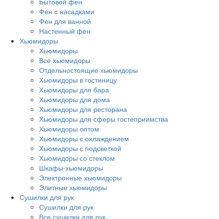
Бытовой фен
Фен с насадками
Фен для ванной
Настенный фен
Хьюмидоры
Хьюмидоры
Все хьюмидоры
Отдельностоящие хьюмидоры
Хьюмидоры в гостиницу
Хьюмидоры для бара
Хьюмидоры для дома
Хьюмидоры для ресторана
Хьюмидоры для сферы гостеприимства
Хьюмидоры оптом
Хьюмидоры с охлаждением
Хьюмидоры с подсветкой
Хьюмидоры со стеклом
Шкафы-хьюмидоры
Электронные хьюмидоры
Элитные хьюмидоры
Сушилки для рук
Сушилки для рук
Все сушилки для рук