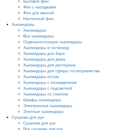
Бытовой фен
Фен с насадками
Фен для ванной
Настенный фен
Хьюмидоры
Хьюмидоры
Все хьюмидоры
Отдельностоящие хьюмидоры
Хьюмидоры в гостиницу
Хьюмидоры для бара
Хьюмидоры для дома
Хьюмидоры для ресторана
Хьюмидоры для сферы гостеприимства
Хьюмидоры оптом
Хьюмидоры с охлаждением
Хьюмидоры с подсветкой
Хьюмидоры со стеклом
Шкафы-хьюмидоры
Электронные хьюмидоры
Элитные хьюмидоры
Сушилки для рук
Сушилки для рук
Все сушилки для рук