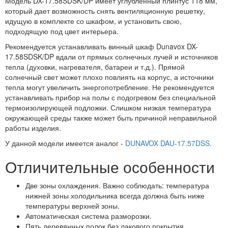
Модель DX-17.58SDSK/DP имеет углубленный плинтус 118 мм,
который дает возможность снять вентиляционную решетку,
идущую в комплекте со шкафом, и установить свою,
подходящую под цвет интерьера.
Рекомендуется устанавливать винный шкаф Dunavox DX-
17.58SDSK/DP вдали от прямых солнечных лучей и источников
тепла (духовки, нагревателя, батареи и т.д.). Прямой
солнечный свет может плохо повлиять на корпус, а источники
тепла могут увеличить энергопотребление. Не рекомендуется
устанавливать прибор на полы с подогревом без специальной
термоизолирующей подложки. Слишком низкая температура
окружающей среды также может быть причиной неправильной
работы изделия.
У данной модели имеется аналог -
DUNAVOX DAU-17.57DSS
.
Отличительные особенности
Две зоны охлаждения. Важно соблюдать: температура
нижней зоны холодильника всегда должна быть ниже
температуры верхней зоны.
Автоматическая система разморозки.
Пять деревянных полок без лакового покрытия.