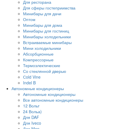
Для ресторана
Для сферы гостеприимства
Минибары для дачи
Оптом
Минибары для дома
Минибары для гостиниц
Минибары холодильники
Встраиваемые минибары
Мини холодильники
Абсорбционные
Компрессорные
Термоэлектические
Со стеклянной дверью
Сold Vine
Indel B
Автономные кондиционеры
Автономные кондиционеры
Все автономные кондиционеры
12 Вольт
24 Вольа)
Для DAF
Для Iveco
Для Man