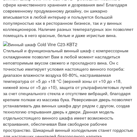
сфере качественного хранения и дозревания вин! Благодаря
современному продуманному дизайну, он шикарно
вписывается в любой интерьер и пользуется большой
популярностью как в ресторанном бизнесе, так и у винных
коллекционеров. Наличие разных температурных зон позволяет
помещать в него красные, белые и даже игристые вина.
Стильный и функциональный винный шкаф с компрессорным
охлаждением позволит Вам в любой момент насладиться
неповторимым вкусом свежего и прохладного вина. Он с
точностью имитирует условия настоящего винного погреба:
диапазон влажности воздуха 60-80%, настраиваемая
температура от +5 до +18 °C (верхней зоны от +10 до +18,
нижней зоны от +5 до +10), защита от ультрафиолетовых лучей
за счет специального стекла и отсутствие вибраций, благодаря
крепким полкам из массива бука. Реверсивная дверь позволяет
устанавливать два винных шкафа друг рядом с другом, создав
технологию открывания дверь к двери. Данная модель
отдельностоящего винного шкафа имеет возможность
встраивания, обеспечивая Вам свободное рабочее
пространство. Шикарный винный холодильник станет гордостью
для настоящих ценителей благородного напитка.