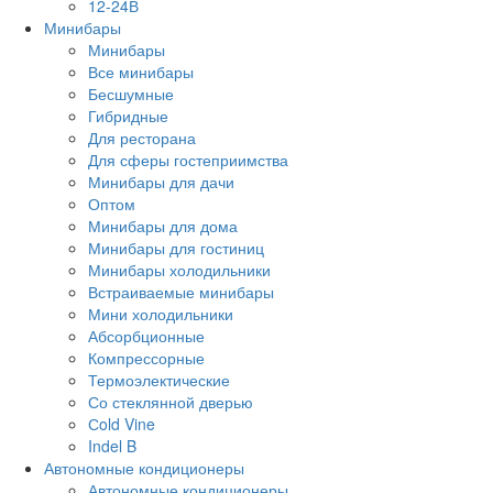
12-24В
Минибары
Минибары
Все минибары
Бесшумные
Гибридные
Для ресторана
Для сферы гостеприимства
Минибары для дачи
Оптом
Минибары для дома
Минибары для гостиниц
Минибары холодильники
Встраиваемые минибары
Мини холодильники
Абсорбционные
Компрессорные
Термоэлектические
Со стеклянной дверью
Сold Vine
Indel B
Автономные кондиционеры
Автономные кондиционеры