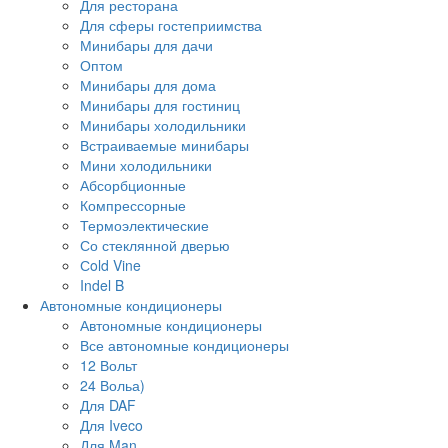
Для ресторана
Для сферы гостеприимства
Минибары для дачи
Оптом
Минибары для дома
Минибары для гостиниц
Минибары холодильники
Встраиваемые минибары
Мини холодильники
Абсорбционные
Компрессорные
Термоэлектические
Со стеклянной дверью
Сold Vine
Indel B
Автономные кондиционеры
Автономные кондиционеры
Все автономные кондиционеры
12 Вольт
24 Вольа)
Для DAF
Для Iveco
Для Man