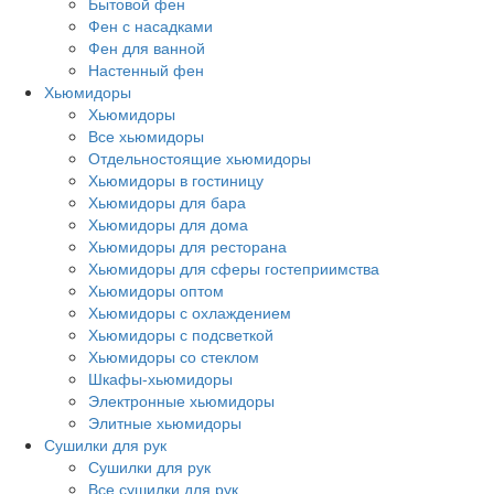
Бытовой фен
Фен с насадками
Фен для ванной
Настенный фен
Хьюмидоры
Хьюмидоры
Все хьюмидоры
Отдельностоящие хьюмидоры
Хьюмидоры в гостиницу
Хьюмидоры для бара
Хьюмидоры для дома
Хьюмидоры для ресторана
Хьюмидоры для сферы гостеприимства
Хьюмидоры оптом
Хьюмидоры с охлаждением
Хьюмидоры с подсветкой
Хьюмидоры со стеклом
Шкафы-хьюмидоры
Электронные хьюмидоры
Элитные хьюмидоры
Сушилки для рук
Сушилки для рук
Все сушилки для рук