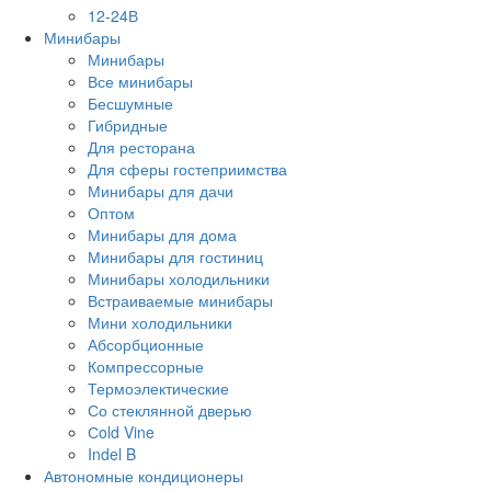
12-24В
Минибары
Минибары
Все минибары
Бесшумные
Гибридные
Для ресторана
Для сферы гостеприимства
Минибары для дачи
Оптом
Минибары для дома
Минибары для гостиниц
Минибары холодильники
Встраиваемые минибары
Мини холодильники
Абсорбционные
Компрессорные
Термоэлектические
Со стеклянной дверью
Сold Vine
Indel B
Автономные кондиционеры