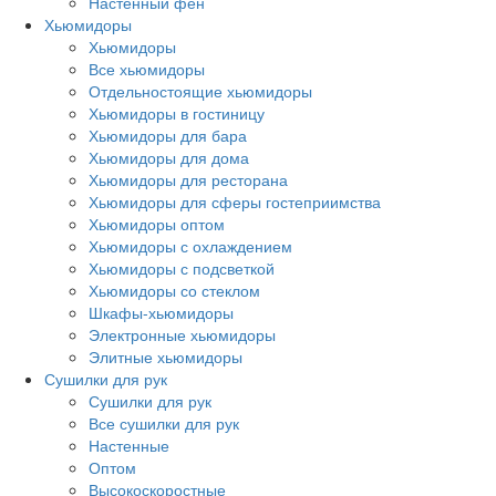
Настенный фен
Хьюмидоры
Хьюмидоры
Все хьюмидоры
Отдельностоящие хьюмидоры
Хьюмидоры в гостиницу
Хьюмидоры для бара
Хьюмидоры для дома
Хьюмидоры для ресторана
Хьюмидоры для сферы гостеприимства
Хьюмидоры оптом
Хьюмидоры с охлаждением
Хьюмидоры с подсветкой
Хьюмидоры со стеклом
Шкафы-хьюмидоры
Электронные хьюмидоры
Элитные хьюмидоры
Сушилки для рук
Сушилки для рук
Все сушилки для рук
Настенные
Оптом
Высокоскоростные