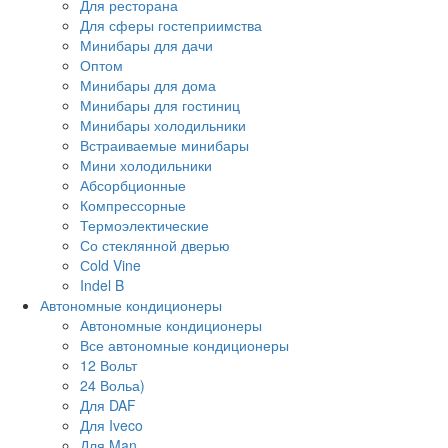
Для ресторана
Для сферы гостеприимства
Минибары для дачи
Оптом
Минибары для дома
Минибары для гостиниц
Минибары холодильники
Встраиваемые минибары
Мини холодильники
Абсорбционные
Компрессорные
Термоэлектические
Со стеклянной дверью
Сold Vine
Indel B
Автономные кондиционеры
Автономные кондиционеры
Все автономные кондиционеры
12 Вольт
24 Вольа)
Для DAF
Для Iveco
Для Man