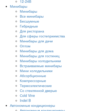
12-24В
Минибары
Минибары
Все минибары
Бесшумные
Гибридные
Для ресторана
Для сферы гостеприимства
Минибары для дачи
Оптом
Минибары для дома
Минибары для гостиниц
Минибары холодильники
Встраиваемые минибары
Мини холодильники
Абсорбционные
Компрессорные
Термоэлектические
Со стеклянной дверью
Сold Vine
Indel B
Автономные кондиционеры
Автономные кондиционеры