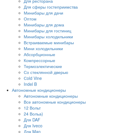
Для ресторана
Для сферы гостеприимства
Минибары для дачи
Оптом
Минибары для дома
Минибары для гостиниц
Минибары холодильники
Встраиваемые минибары
Мини холодильники
Абсорбционные
Компрессорные
Термоэлектические
Со стеклянной дверью
Сold Vine
Indel B
Автономные кондиционеры
Автономные кондиционеры
Все автономные кондиционеры
12 Вольт
24 Вольа)
Для DAF
Для Iveco
Для Man