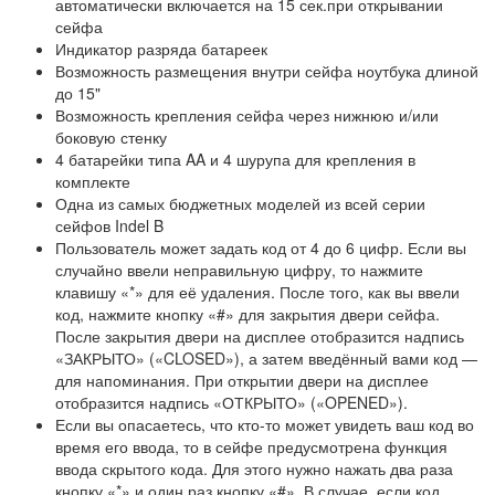
автоматически включается на 15 сек.при открывании
сейфа
Индикатор разряда батареек
Возможность размещения внутри сейфа ноутбука длиной
до 15"
Возможность крепления сейфа через нижнюю и/или
боковую стенку
4 батарейки типа AA и 4 шурупа для крепления в
комплекте
Одна из самых бюджетных моделей из всей серии
сейфов Indel B
Пользователь может задать код от 4 до 6 цифр. Если вы
случайно ввели неправильную цифру, то нажмите
клавишу «*» для её удаления. После того, как вы ввели
код, нажмите кнопку «#» для закрытия двери сейфа.
После закрытия двери на дисплее отобразится надпись
«ЗАКРЫТО» («CLOSED»), а затем введённый вами код —
для напоминания. При открытии двери на дисплее
отобразится надпись «ОТКРЫТО» («OPENED»).
Если вы опасаетесь, что кто-то может увидеть ваш код во
время его ввода, то в сейфе предусмотрена функция
ввода скрытого кода. Для этого нужно нажать два раза
кнопку «*» и один раз кнопку «#». В случае, если код