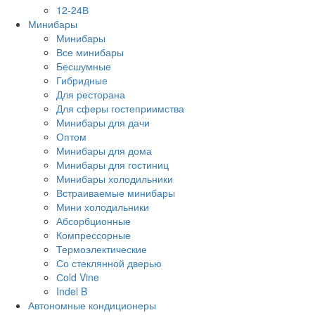
12-24В
Минибары
Минибары
Все минибары
Бесшумные
Гибридные
Для ресторана
Для сферы гостеприимства
Минибары для дачи
Оптом
Минибары для дома
Минибары для гостиниц
Минибары холодильники
Встраиваемые минибары
Мини холодильники
Абсорбционные
Компрессорные
Термоэлектические
Со стеклянной дверью
Сold Vine
Indel B
Автономные кондиционеры