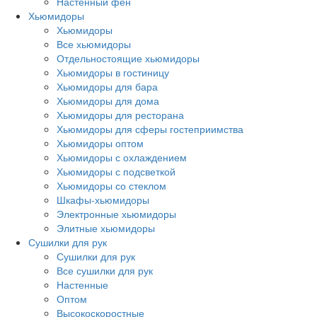
Настенный фен
Хьюмидоры
Хьюмидоры
Все хьюмидоры
Отдельностоящие хьюмидоры
Хьюмидоры в гостиницу
Хьюмидоры для бара
Хьюмидоры для дома
Хьюмидоры для ресторана
Хьюмидоры для сферы гостеприимства
Хьюмидоры оптом
Хьюмидоры с охлаждением
Хьюмидоры с подсветкой
Хьюмидоры со стеклом
Шкафы-хьюмидоры
Электронные хьюмидоры
Элитные хьюмидоры
Сушилки для рук
Сушилки для рук
Все сушилки для рук
Настенные
Оптом
Высокоскоростные