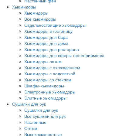
Настенный фен
Хьюмидоры
Хьюмидоры
Все хьюмидоры
Отдельностоящие хьюмидоры
Хьюмидоры в гостиницу
Хьюмидоры для бара
Хьюмидоры для дома
Хьюмидоры для ресторана
Хьюмидоры для сферы гостеприимства
Хьюмидоры оптом
Хьюмидоры с охлаждением
Хьюмидоры с подсветкой
Хьюмидоры со стеклом
Шкафы-хьюмидоры
Электронные хьюмидоры
Элитные хьюмидоры
Сушилки для рук
Сушилки для рук
Все сушилки для рук
Настенные
Оптом
Высокоскоростные