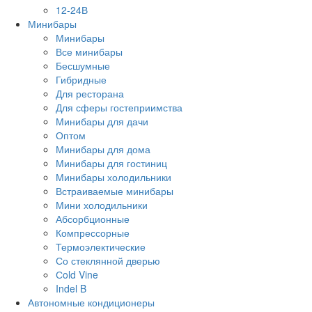
12-24В
Минибары
Минибары
Все минибары
Бесшумные
Гибридные
Для ресторана
Для сферы гостеприимства
Минибары для дачи
Оптом
Минибары для дома
Минибары для гостиниц
Минибары холодильники
Встраиваемые минибары
Мини холодильники
Абсорбционные
Компрессорные
Термоэлектические
Со стеклянной дверью
Сold Vine
Indel B
Автономные кондиционеры