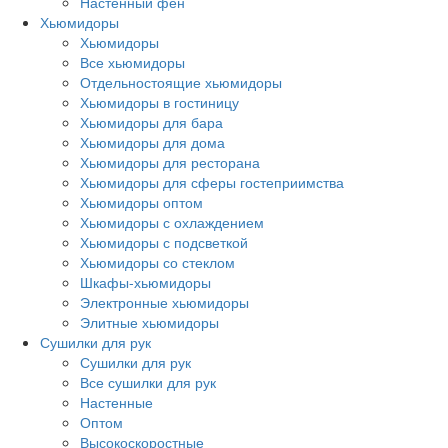
Настенный фен
Хьюмидоры
Хьюмидоры
Все хьюмидоры
Отдельностоящие хьюмидоры
Хьюмидоры в гостиницу
Хьюмидоры для бара
Хьюмидоры для дома
Хьюмидоры для ресторана
Хьюмидоры для сферы гостеприимства
Хьюмидоры оптом
Хьюмидоры с охлаждением
Хьюмидоры с подсветкой
Хьюмидоры со стеклом
Шкафы-хьюмидоры
Электронные хьюмидоры
Элитные хьюмидоры
Сушилки для рук
Сушилки для рук
Все сушилки для рук
Настенные
Оптом
Высокоскоростные