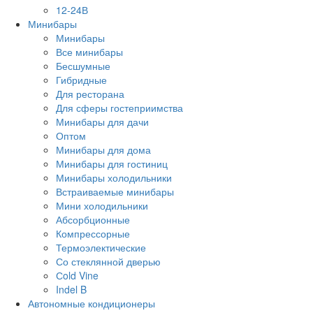
12-24В
Минибары
Минибары
Все минибары
Бесшумные
Гибридные
Для ресторана
Для сферы гостеприимства
Минибары для дачи
Оптом
Минибары для дома
Минибары для гостиниц
Минибары холодильники
Встраиваемые минибары
Мини холодильники
Абсорбционные
Компрессорные
Термоэлектические
Со стеклянной дверью
Сold Vine
Indel B
Автономные кондиционеры